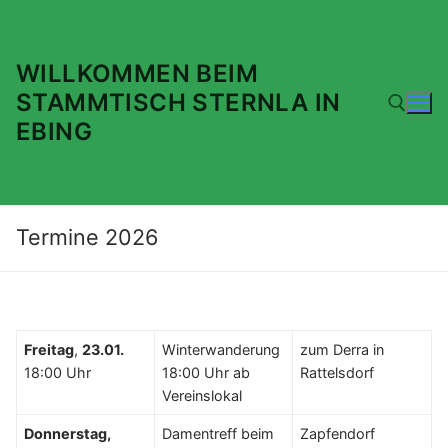
Zum
Inhalt
springen
WILLKOMMEN BEIM
STAMMTISCH STERNLA IN
EBING
Suchen nach:
Termine 2026
Freitag
,
23.01.
Winterwanderung
zum Derra in
18:00 Uhr
18:00 Uhr ab
Rattelsdorf
Vereinslokal
Donnerstag,
Damentreff beim
Zapfendorf